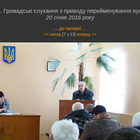
. Громадські слухання з приводу перейменування вул
20 січня 2016 року
... до галереї ...
<< назад
[7 з 13]
вперед >>