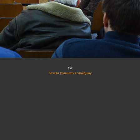
***
почати (зупинити) слайдшоу