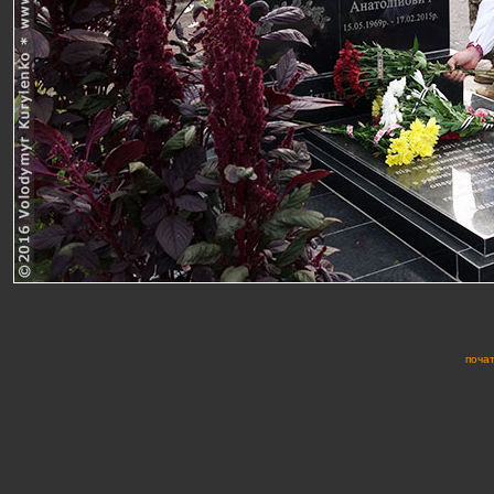
почат