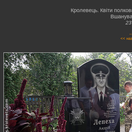
Кролевець. Квіти полков
Вшануван
23
.
<< на