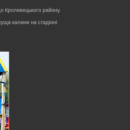
до Кролевецького району.
куща калини на стадіоні