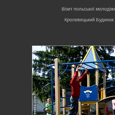
Візит польської молодіж
Кролевецький Будинок д