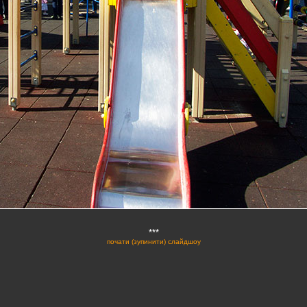
***
почати (зупинити) слайдшоу