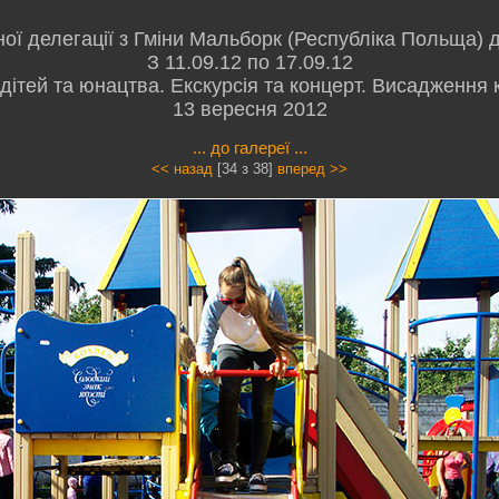
ної делегації з Гміни Мальборк (Республіка Польща) 
З 11.09.12 по 17.09.12
ітей та юнацтва. Екскурсія та концерт. Висадження 
13 вересня 2012
... до галереї ...
<< назад
[34 з 38]
вперед >>