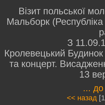
Візит польської мол
Мальборк (Республіка
р
З 11.09.
Кролевецький Будинок 
та концерт. Висаджен
13 ве
... до
<< назад
[1