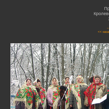
Пр
Кролев
.
<< наз