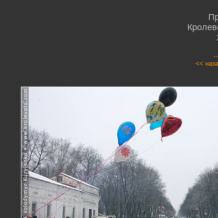
Пр
Кролев
.
<< наз