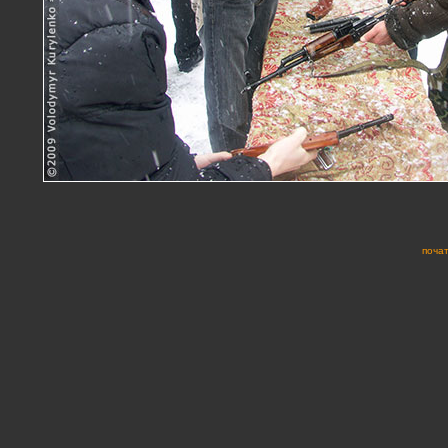
почат