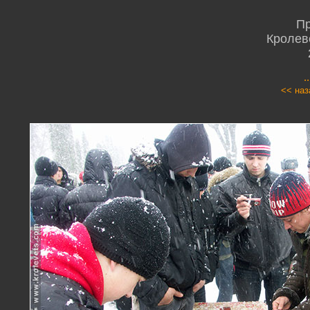
Пр
Кролев
.
<< наз