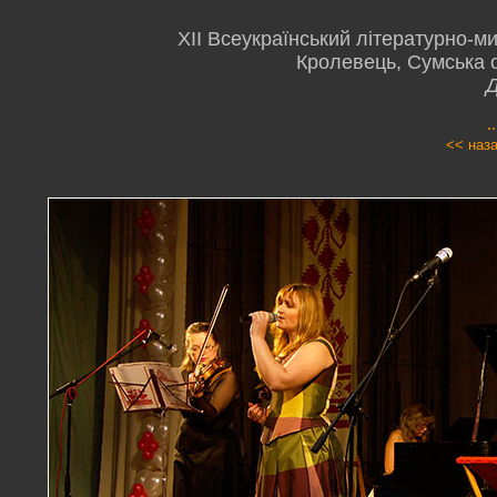
XII Всеукраїнський літературно-м
Кролевець, Сумська о
Д
.
<< наз