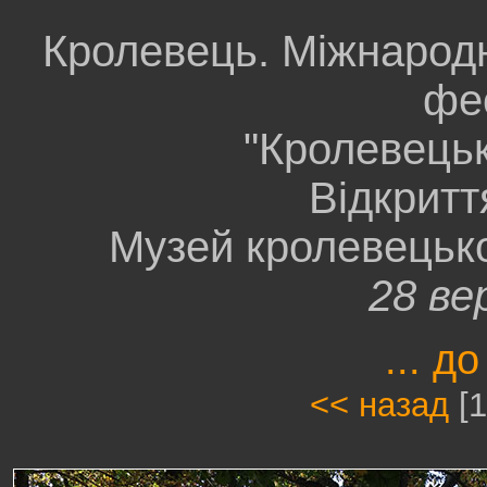
Кролевець. Міжнарод
фе
"Кролевецьк
Відкрит
Музей кролевецько
28 ве
... до
<< назад
[1