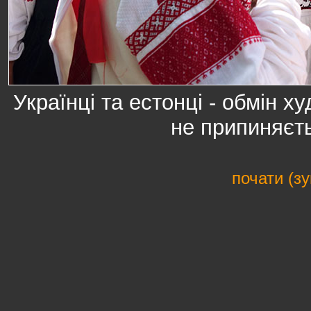
Українці та естонці - обмін 
не припиняєть
почати (з