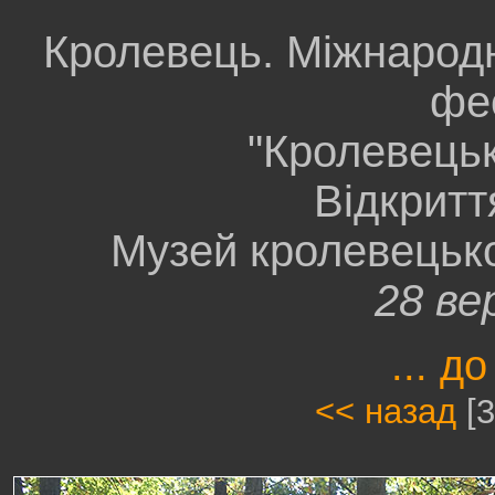
Кролевець. Міжнарод
фе
"Кролевецьк
Відкрит
Музей кролевецько
28 ве
... до
<< назад
[3