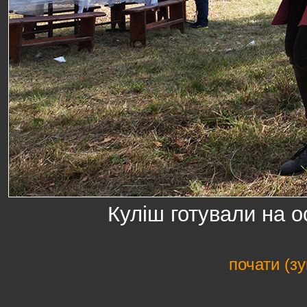
Куліш готували на о
почати (з