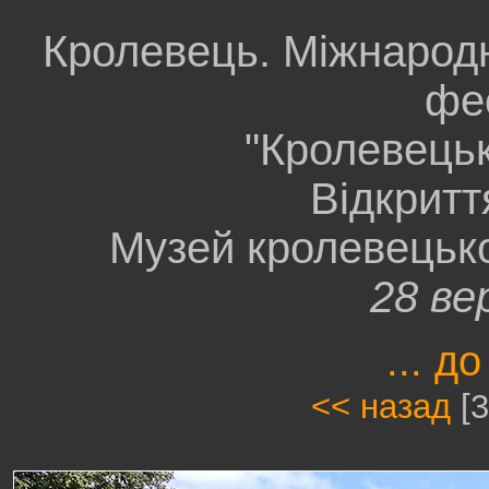
Кролевець. Міжнарод
фе
"Кролевецьк
Відкрит
Музей кролевецько
28 ве
... до
<< назад
[3