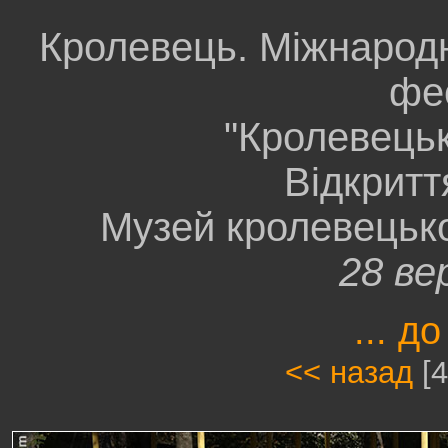
Кролевець. Міжнарод
фе
"Кролевецьк
Відкрит
Музей кролевецько
28 ве
... до
<< назад
[4