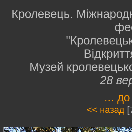
Кролевець. Міжнарод
фе
"Кролевецьк
Відкрит
Музей кролевецько
28 ве
... до
<< назад
[