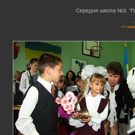
Середня школа №3. "Пе
.
<< наз