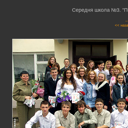
Середня школа №3. "Пе
.
<< наз