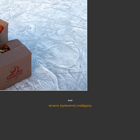
***
почати (зупинити) слайдшоу