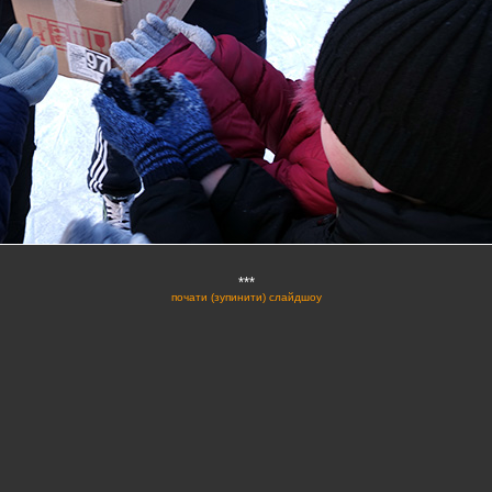
***
почати (зупинити) слайдшоу