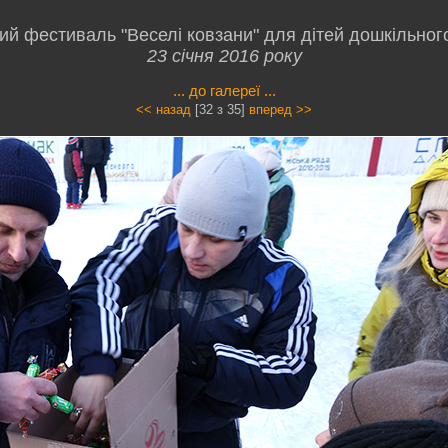
й фестиваль "Веселі ковзани" для дітей дошкільного 
23 січня 2016 року
... до галереї ...
<< назад
[32 з 35]
вперед >>