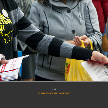
***
почати (зупинити) слайдшоу