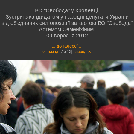
ВО "Свобода" у Кролевці.
Зустріч з кандидатом у народні депутати України
від об'єднаних сил опозиції за квотою ВО "Свобода"
Артемом Семеніхіним.
09 вересня 2012
... до галереї ...
<< назад
[7 з 13]
вперед >>