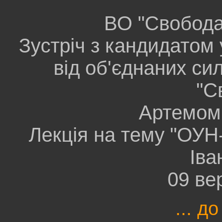
ВО "Свобода"
Зустріч з кандидатом 
від об'єднаних си
"С
Артемом 
Лекція на тему "ОУН
Іва
09 ве
... до