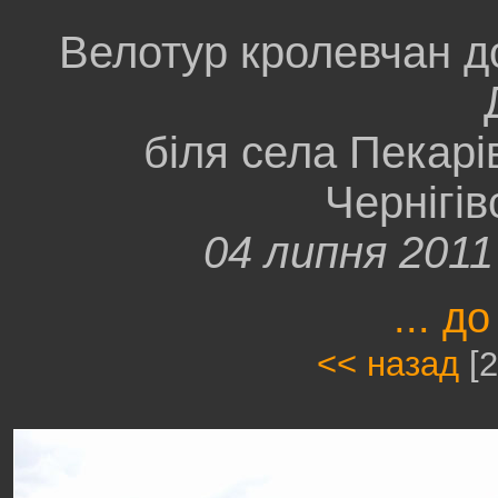
Велотур кролевчан д
біля села Пекарі
Чернігів
04 липня 201
... до
<< назад
[2