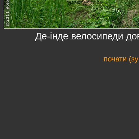
Де-інде велосипеди д
почати (з