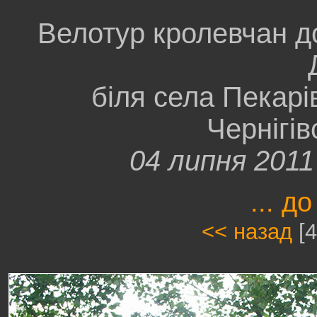
Велотур кролевчан д
біля села Пекарі
Чернігів
04 липня 201
... до
<< назад
[4