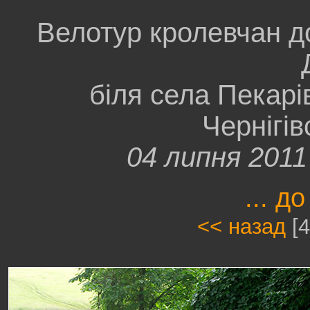
Велотур кролевчан д
біля села Пекарі
Чернігів
04 липня 201
... до
<< назад
[4