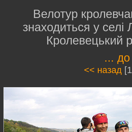
Велотур кролевча
знаходиться у селі 
Кролевецький р
... до
<< назад
[1