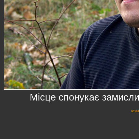
Місце спонукає замислит
почат