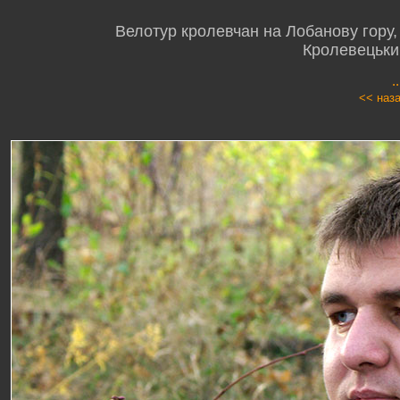
Велотур кролевчан на Лобанову гору, 
Кролевецьки
.
<< наз