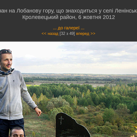
ан на Лобанову гору, що знаходиться у селі Ленінськ
Кролевецький район, 6 жовтня 2012
... до галереї ...
<< назад
[32 з 49]
вперед >>