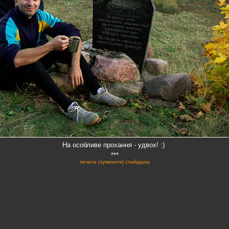
На особливе прохання - удвох! :)
***
почати (зупинити) слайдшоу