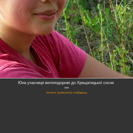
Юна учасниця велоподорожі до Хрещатицької сосни
***
почати (зупинити) слайдшоу