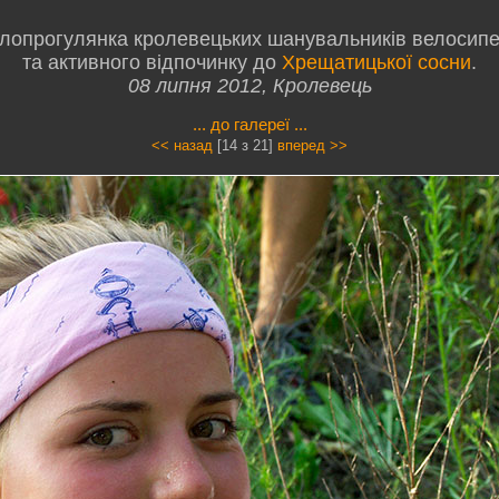
лопрогулянка кролевецьких шанувальників велосип
та активного відпочинку до
Хрещатицької сосни
.
08 липня 2012, Кролевець
... до галереї ...
<< назад
[14 з 21]
вперед >>