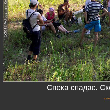
Спека спадає. С
почат