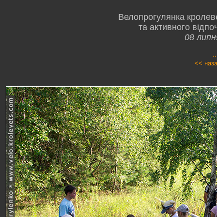
Велопрогулянка кролев
та активного відпо
08 липн
.
<< наз