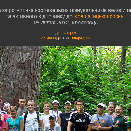
лопрогулянка кролевецьких шанувальників велосип
та активного відпочинку до
Хрещатицької сосни
.
08 липня 2012, Кролевець
... до галереї ...
<< назад
[4 з 21]
вперед >>