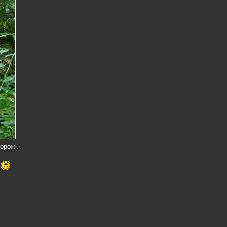
орожі.
!