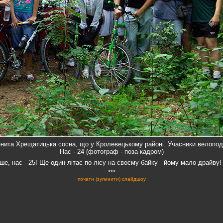
нита Хрещатицька сосна, що у Кролевецькому районі. Учасники велопод
Нас - 24 (фотограф - поза кадром)
ше, нас - 25! Ще один літає по лісу на своєму байку - йому мало драйву
***
почати (зупинити) слайдшоу