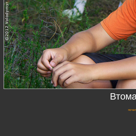
Втома
почат