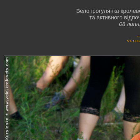
Велопрогулянка кролев
та активного відпо
08 липн
.
<< наз