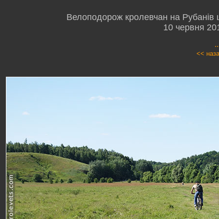
Велоподорож кролевчан на Рубанів ш
10 червня 20
.
<< наз