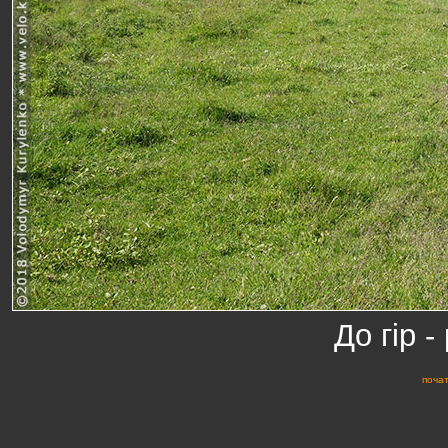
До гір 
почат