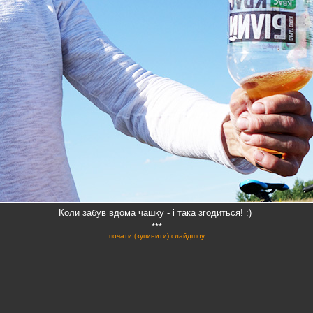
Коли забув вдома чашку - і така згодиться! :)
***
почати (зупинити) слайдшоу