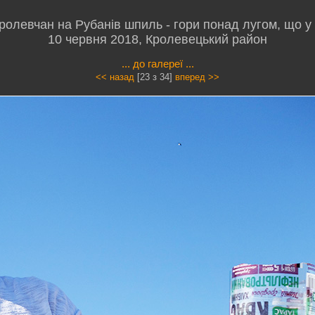
олевчан на Рубанів шпиль - гори понад лугом, що у 
10 червня 2018, Кролевецький район
... до галереї ...
<< назад
[23 з 34]
вперед >>