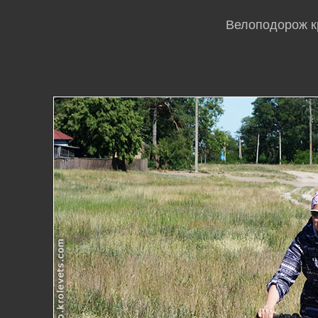
Велоподорож кр