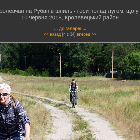
олевчан на Рубанів шпиль - гори понад лугом, що у 
10 червня 2018, Кролевецький район
... до галереї ...
<< назад
[4 з 34]
вперед >>