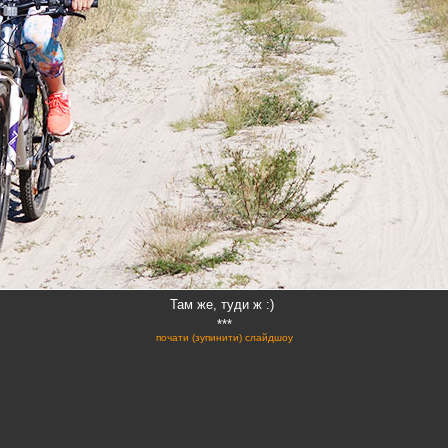
Там же, туди ж :)
***
почати (зупинити) слайдшоу