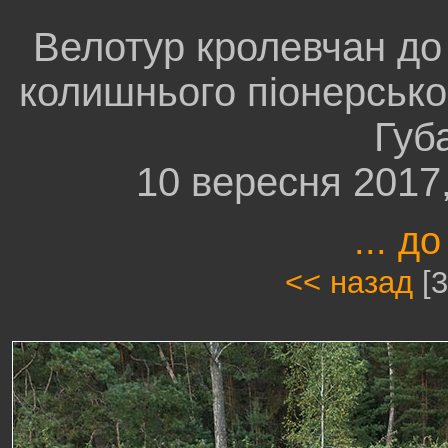
Велотур кролевчан до
колишнього піонерсько
Губ
10 вересня 2017
... до
<< назад
[3