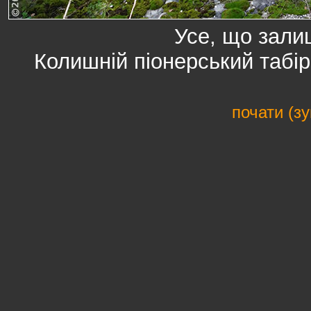
Усе, що зали
Колишній піонерський табі
почати (з