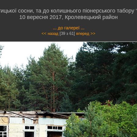
цької сосни, та до колишнього піонерського табору "
10 вересня 2017, Кролевецький район
... до галереї ...
<< назад
[39 з 61]
вперед >>