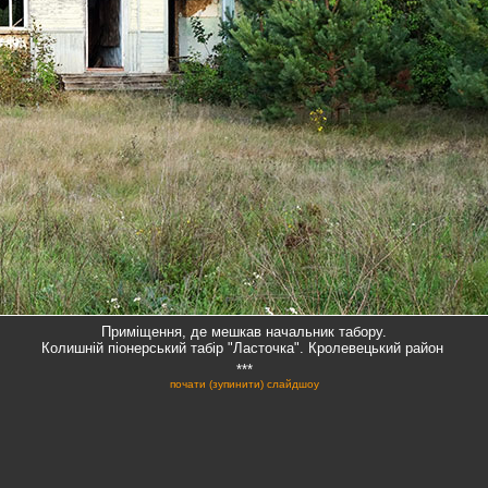
Приміщення, де мешкав начальник табору.
Колишній піонерський табір "Ласточка". Кролевецький район
***
почати (зупинити) слайдшоу