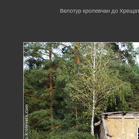
Велотур кролевчан до Хрещати