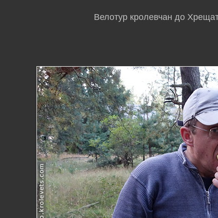
Велотур кролевчан до Хрещати