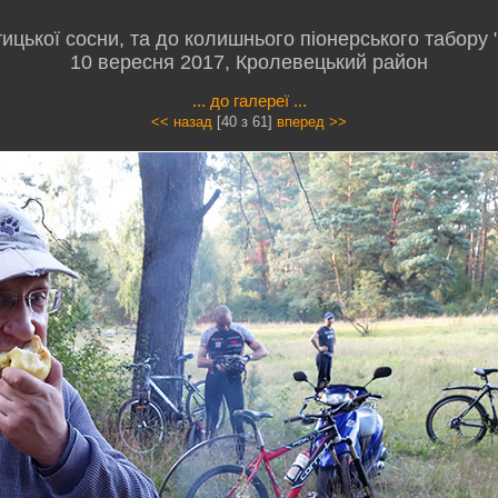
цької сосни, та до колишнього піонерського табору "
10 вересня 2017, Кролевецький район
... до галереї ...
<< назад
[40 з 61]
вперед >>