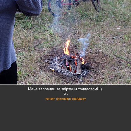
Мене заловили за звірячим точиловом! :)
***
почати (зупинити) слайдшоу