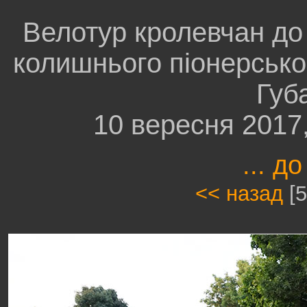
Велотур кролевчан до
колишнього піонерсько
Губ
10 вересня 2017
... до
<< назад
[5