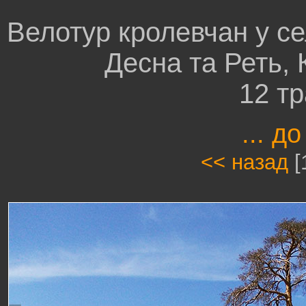
Велотур кролевчан у се
Десна та Реть,
12 т
... до
<< назад
[