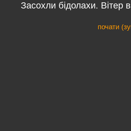
Засохли бідолахи. Вітер ви
почати (з