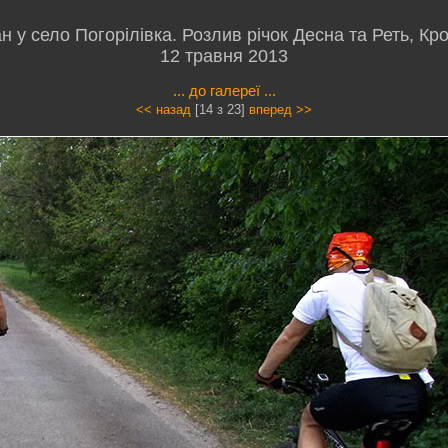
н у село Погорілівка. Розлив річок Десна та Реть, Кр
12 травня 2013
... до галереї ...
<< назад
[14 з 23]
вперед >>