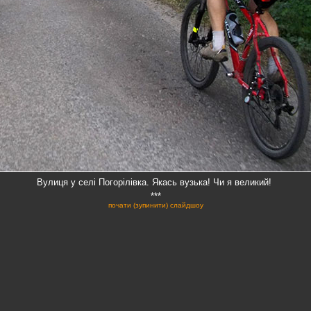
Вулиця у селі Погорілівка. Якась вузька! Чи я великий!
***
почати (зупинити) слайдшоу