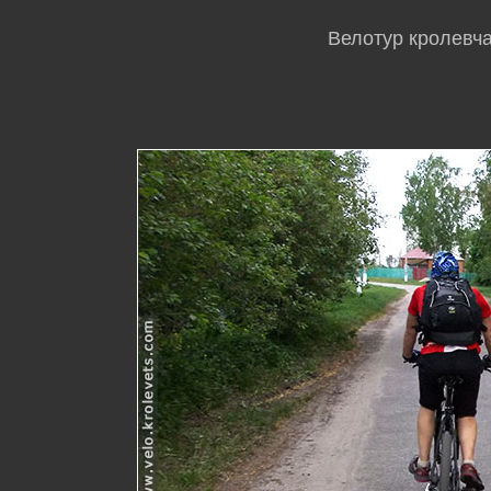
Велотур кролевча