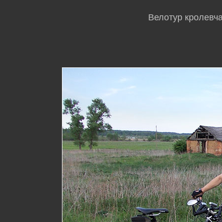
Велотур кролевча