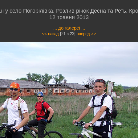
н у село Погорілівка. Розлив річок Десна та Реть, Кр
12 травня 2013
... до галереї ...
<< назад
[21 з 23]
вперед >>