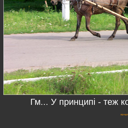
Гм... У принципі - теж к
почат