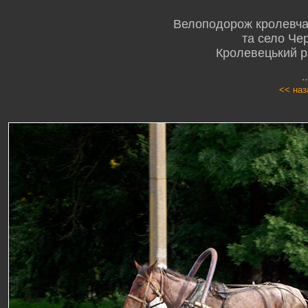
Велоподорож кролевчан
та село Че
Кролевецький р
.
<< наз