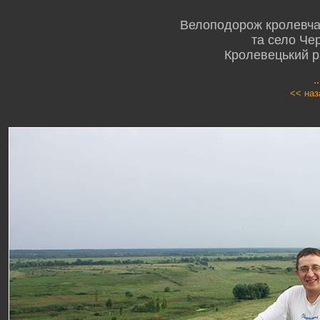
Велоподорож кролевчан
та село Че
Кролевецький р
.
<< наз