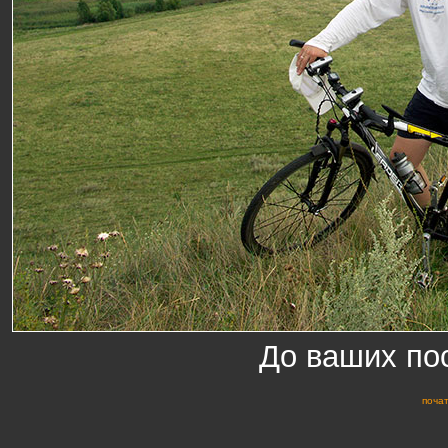
До ваших пос
почат