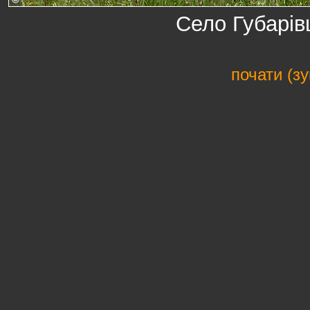
Село Губарів
почати (з