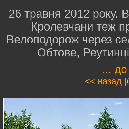
26 травня 2012 року.
Кролевчани теж п
Велоподорож через се
Обтове, Реутинц
... до
<< назад
[