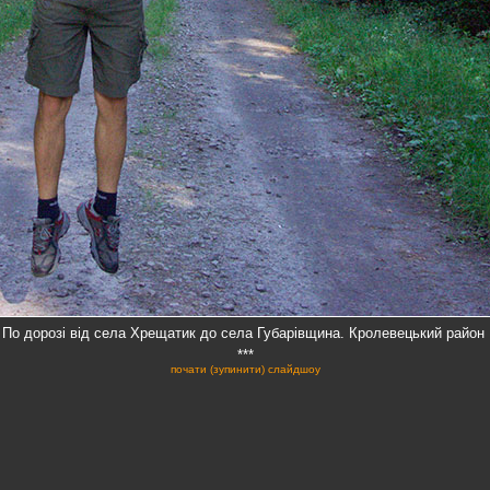
По дорозі від села Хрещатик до села Губарівщина. Кролевецький район
***
почати (зупинити) слайдшоу