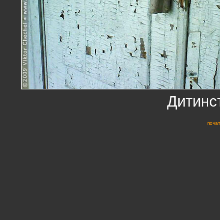
Дитинс
почат