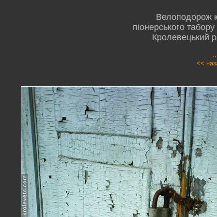
Велоподорож к
піонерського табору 
Кролевецький р
.
<< наз