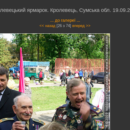
левецький ярмарок. Кролевець, Сумська обл. 19.09.
... до галереї ...
<< назад
[26 з 74]
вперед >>