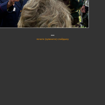
***
почати (зупинити) слайдшоу