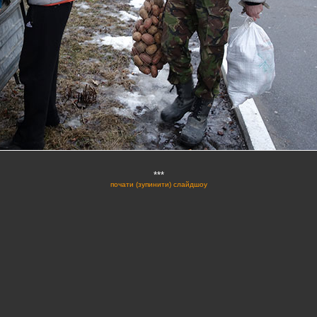
***
почати (зупинити) слайдшоу