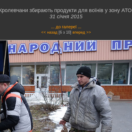
Кролевчани збирають продукти для воїнів у зону АТО
31 січня 2015
... до галереї ...
<< назад
[6 з 10]
вперед >>