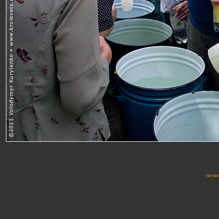
почат