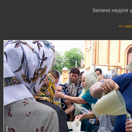
Зелена неділя у
.
<< наз