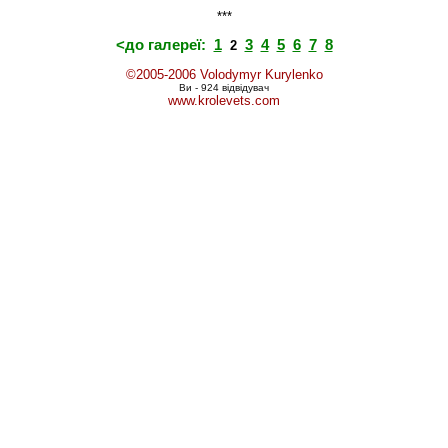
***
<до галереї:
1
3
4
5
6
7
8
2
©2005-2006 Volodymyr Kurylenko
Ви - 924 відвідувач
www.krolevets.com