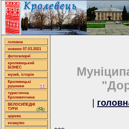
головна
новини 07.03.2021
фотогалереї
кролевецький
Муніцип
БІЗНЕС
музей, історія
"Дор
Кролевецькі
рушники
туристична
Кролевеччина
|
головн
ВЕЛОСИПЕДНІ
ТУРИ
церква
козацтво