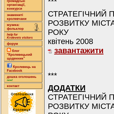
***
громадські
організації,
конкурси
СТРАТЕГІЧНИЙ 
знамениті
кролевчани
РОЗВИТКУ МІСТ
музика:
фольклор
РОКУ
help for
Krolevets visitors
квітень 2008
форум
завантажити
блог
"Кролевецький
щоденник"
Кролевець на
Facebook
***
дошка оголошень
new!
ДОДАТКИ
контакт
СТРАТЕГІЧНИЙ 
РОЗВИТКУ МІСТ