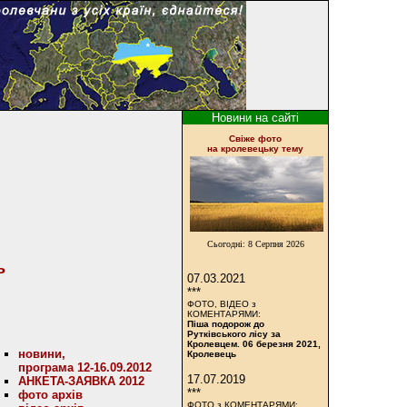
Новини на сайті
Cвіже фото
на кролевецьку тему
Сьогодні:
8 Серпня 2026
ь
07.03.2021
***
ФОТО, ВІДЕО з
КОМЕНТАРЯМИ:
Піша подорож до
Рутківського лісу за
Кролевцем. 06 березня 2021,
новини,
Кролевець
програма 12-16.09.2012
17.07.2019
АНКЕТА-ЗАЯВКА 2012
***
фото архів
ФОТО з КОМЕНТАРЯМИ: