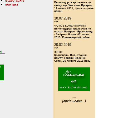
відео архів
Велоподорож кролевчан до
контакт
ставу, що біля села Прогрес.
14 липня 2019, Кролевецький
район
10.07.2019
***
ФОТО з КОМЕНТАРЯМИ:
Велоподорож кролевчан по
селам: Прогрес - Ярославець
- Зазірки - Локня. 07 липня
2019, Кролевецький район
20.02.2019
***
і...
ФОТО:
Кролевець. Вшанування
пам'яті Героїв Небесної
Сотні. 20 лютого 2019 року
---
(архів новин...)