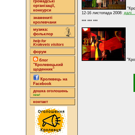
громадські
організації,
"Кро
конкурси
12-16 листопада 2008:
далі..
знамениті
*** *** ***
кролевчани
музика:
фольклор
help for
Krolevets visitors
форум
"Кро
блог
"Кролевецький
щоденник"
Кролевець на
Facebook
дошка оголошень
new!
контакт